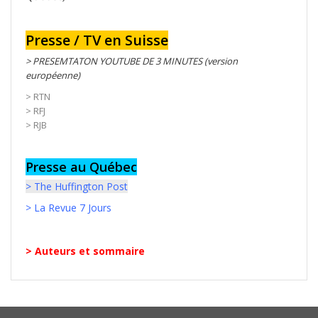
Presse / TV en Suisse
> PRESEMTATON YOUTUBE DE 3 MINUTES (version
européenne)
>
RTN
>
RFJ
>
RJB
Presse au
Québe
c
>
The Huffington Post
>
La Revue 7 Jours
> Auteurs et sommaire