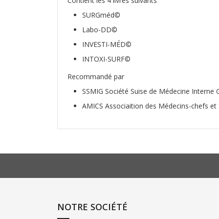
Contient les 4 livres suivants
SURGméd©
Labo-DD©
INVESTI-M
É
D©
INTOXI-SURF©
Recommandé par
SSMIG Société Suise de Médecine Interne 
AMICS Associaition des Médecins-chefs et -
NOTRE SOCIÉTÉ