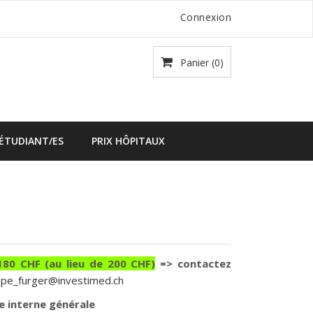
Connexion
Panier
(0)
 ÉTUDIANT/ES
PRIX HÔPITAUX
80 CHF (au lieu de 200 CHF)
=> contactez
ippe_furger@investimed.ch
e interne générale