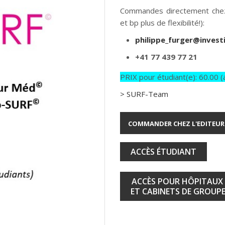
Commandes directement chez 
et bp plus de flexibilité!):
philippe_furger@invest
+41 77 439 77 21
PRIX pour étudiant(e): 60.00 (a
> SURF-Team
COMMANDER CHEZ L'EDITEUR
ACCÈS ÉTUDIANT
ACCÈS POUR HÔPITAUX
ET CABINETS DE GROUP