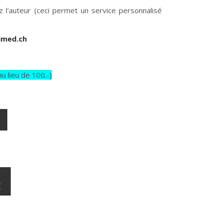
l'auteur (ceci permet un service personnalisé
imed.ch
u lieu de 100.-)
E