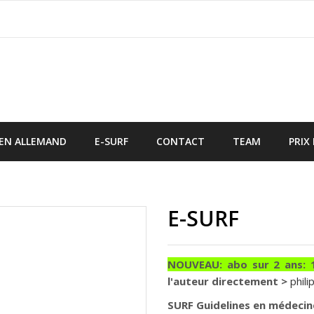
 EN ALLEMAND
E-SURF
CONTACT
TEAM
PRIX
E-SURF
NOUVEAU: abo sur 2 ans: 1
l'auteur directement >
phil
SURF Guidelines en médecin