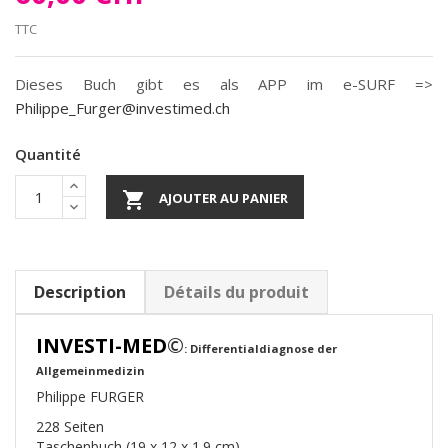
TTC
Dieses Buch gibt es als APP im e-SURF =>
Philippe_Furger@investimed.ch
Quantité

AJOUTER AU PANIER
Description
Détails du produit
INVESTI-MED
©
: Differentialdiagnose der
Allgemeinmedizin
Philippe FURGER
228 Seiten
Taschenbuch (19 x 12 x 1.9 cm)